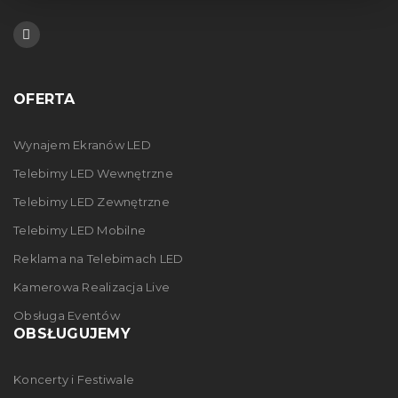
Czytaj dalej
0
09
STY
OFERTA
Wynajem Ekranów LED
Telebimy LED Wewnętrzne
Telebimy LED Zewnętrzne
Telebimy LED Mobilne
Reklama na Telebimach LED
Dwie nowe, potężne jednostki graficzne
Kamerowa Realizacja Live
Obsługa Eventów
Nasze zaplecze sprzętowe zasiliły nowe wydajne stacje
OBSŁUGUJEMY
robocze do zastosowań profesjonalnych. Zoptymalizowane
do maksymalnie wydajnego renderingu i obliczeń
Koncerty i Festiwale
Czytaj dalej
0