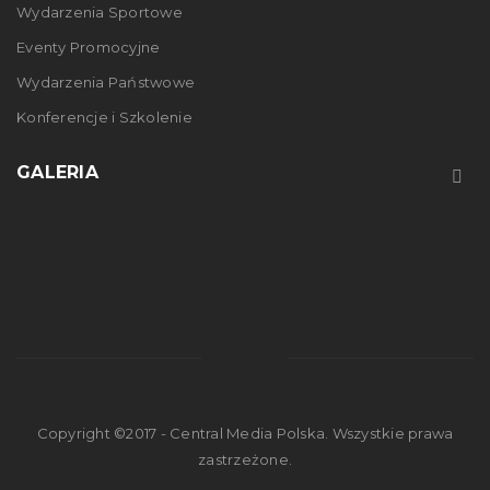
Wydarzenia Sportowe
07
Eventy Promocyjne
Wydarzenia Państwowe
STY
Konferencje i Szkolenie
GALERIA
Nowe profesjonalne miksery
Kolejne Cyfrowe Miksery Full HD. Blackmagic Design ATEM
Television Studio. Przygotowując się do sezonu 2018 i
wynajmu Telebimów
Copyright ©2017 - Central Media Polska. Wszystkie prawa
Czytaj dalej
0
zastrzeżone.