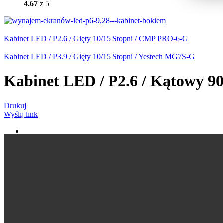
4.67
z 5
Kabinet LED / P2.6 / Gięty 10/15 Stopni / CMP PRO-6-G
Kabinet LED / P3.9 / Gięty 10/15 Stopni / Yestech MG7S-G
Kabinet LED / P2.6 / Kątowy 9
Drukuj
Wyślij link