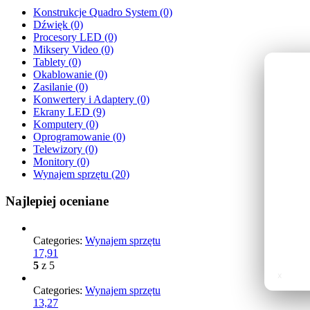
Konstrukcje Quadro System (0)
Dźwięk (0)
Procesory LED (0)
Miksery Video (0)
Tablety (0)
Okablowanie (0)
Zasilanie (0)
Konwertery i Adaptery (0)
Ekrany LED (9)
Komputery (0)
Oprogramowanie (0)
Telewizory (0)
Monitory (0)
Wynajem sprzętu (20)
Najlepiej oceniane
Categories:
Wynajem sprzętu
17,91
5
z 5
x
Categories:
Wynajem sprzętu
13,27