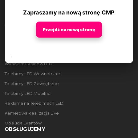
Zapraszamy na nową stronę CMP
Przejdź na nową stronę
OFERTA
x
Wynajem Ekranów LED
Telebimy LED Wewnętrzne
Telebimy LED Zewnętrzne
Telebimy LED Mobilne
Reklama na Telebimach LED
Kamerowa Realizacja Live
Obsługa Eventów
OBSŁUGUJEMY