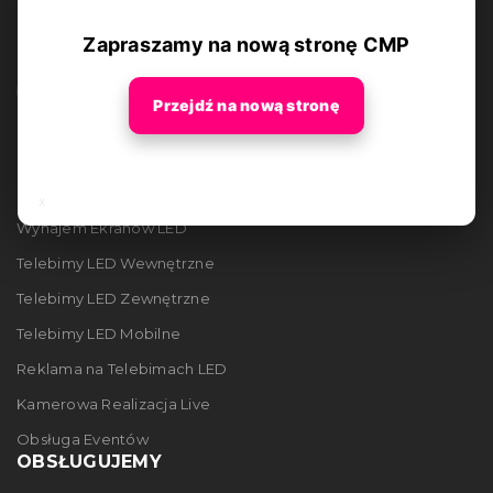
Zapraszamy na nową stronę CMP
Przejdź na nową stronę
OFERTA
x
Wynajem Ekranów LED
Telebimy LED Wewnętrzne
Telebimy LED Zewnętrzne
Telebimy LED Mobilne
Reklama na Telebimach LED
Kamerowa Realizacja Live
Obsługa Eventów
OBSŁUGUJEMY