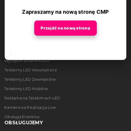
Zapraszamy na nową stronę CMP
Przejdź na nową stronę
OFERTA
x
Wynajem Ekranów LED
Telebimy LED Wewnętrzne
Telebimy LED Zewnętrzne
Telebimy LED Mobilne
Reklama na Telebimach LED
Kamerowa Realizacja Live
Obsługa Eventów
OBSŁUGUJEMY