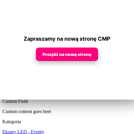
MARZENIA”
Home
/
Realizacje
/
GALA „SPEŁNIAMY MARZENIA”
Zapraszamy na nową stronę CMP
GALA „SPEŁNIAMY MARZENIA”
Wynajem ekranów LED
Przejdź na nową stronę
Przy pomocy naszych ekranów „spełniamy marzenia”.
Kamerowa
realizacja wizji
na żywo wraz z prezentacją materiałów
multimedialnych.
Ekran LED na konstrukcji quadro.
x
Custom Field
Custom content goes here
Kategoria
Ekrany LED - Eventy