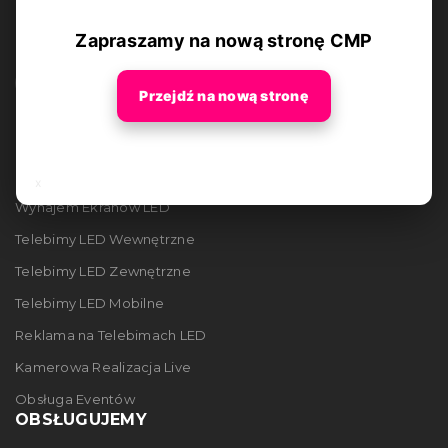
Zapraszamy na nową stronę CMP
Przejdź na nową stronę
OFERTA
x
Wynajem Ekranów LED
Telebimy LED Wewnętrzne
Telebimy LED Zewnętrzne
Telebimy LED Mobilne
Reklama na Telebimach LED
Kamerowa Realizacja Live
Obsługa Eventów
OBSŁUGUJEMY